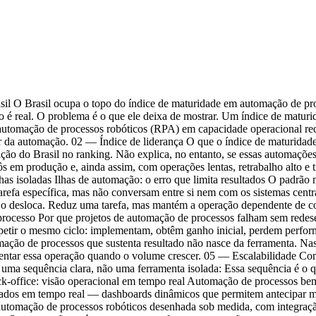
il O Brasil ocupa o topo do índice de maturidade em automação de pro
 é real. O problema é o que ele deixa de mostrar. Um índice de matur
utomação de processos robóticos (RPA) em capacidade operacional reco
 vir da automação. 02 — Índice de liderança O que o índice de maturid
ição do Brasil no ranking. Não explica, no entanto, se essas automaçõ
 em produção e, ainda assim, com operações lentas, retrabalho alto 
lhas isoladas Ilhas de automação: o erro que limita resultados O padrão 
fa específica, mas não conversam entre si nem com os sistemas centrai
s o desloca. Reduz uma tarefa, mas mantém a operação dependente de c
 processo Por que projetos de automação de processos falham sem rede
repetir o mesmo ciclo: implementam, obtêm ganho inicial, perdem perf
ação de processos que sustenta resultado não nasce da ferramenta. Nas
ustentar essa operação quando o volume crescer. 05 — Escalabilidade C
uma sequência clara, não uma ferramenta isolada: Essa sequência é o
office: visão operacional em tempo real Automação de processos bem e
de dados em tempo real — dashboards dinâmicos que permitem antecipar 
: automação de processos robóticos desenhada sob medida, com integração