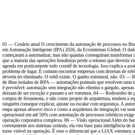
01 — Cenário atual O crescimento da automação de processos no Bras
em Automação Inteligente (IPA) 2026, da Ecosistemas Global. O dado
começaram a automatizar, mas não quantas conseguiram transformar a
que a maioria das operações brasileiras perde o retorno que deveria
agenda em praticamente todo comitê de tecnologia. Isso explica a pos
problema de lugar. É comum encontrar empresas com dezenas de robôs
deveria ter eliminado. O robô existe. O ganho estrutural, não. 03 — I
de ilhas isoladas de RPA — automações pontuais que resolvem uma tare
é previsível: automação sem integração não elimina o gargalo, apena
deixam de ser exceção e passam a ser estrutura. 04 — Redesenho de
compra de ferramenta, e não como projeto de arquitetura, tendem a 
ninguém consegue explicar, ajustar ou escalar com segurança. A autom
etapa apenas absorve risco e como a arquitetura de integração vai s
operacional em até 50% com automação de processos robóticos exige 
operação corporativa complexa. 06 — Visão operacional Além do back-
corretamente aos sistemas centrais, ela vira base para inteligência 
torne visível na operação. É esse o diferencial que a LIAX estrutura