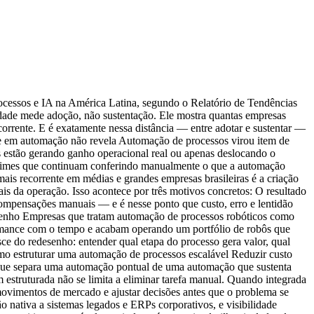
cessos e IA na América Latina, segundo o Relatório de Tendências
idade mede adoção, não sustentação. Ele mostra quantas empresas
rrente. E é exatamente nessa distância — entre adotar e sustentar —
ade em automação não revela Automação de processos virou item de
es estão gerando ganho operacional real ou apenas deslocando o
e times que continuam conferindo manualmente o que a automação
mais recorrente em médias e grandes empresas brasileiras é a criação
s da operação. Isso acontece por três motivos concretos: O resultado
ompensações manuais — e é nesse ponto que custo, erro e lentidão
senho Empresas que tratam automação de processos robóticos como
ormance com o tempo e acabam operando um portfólio de robôs que
ce do redesenho: entender qual etapa do processo gera valor, qual
omo estruturar uma automação de processos escalável Reduzir custo
 que separa uma automação pontual de uma automação que sustenta
struturada não se limita a eliminar tarefa manual. Quando integrada
movimentos de mercado e ajustar decisões antes que o problema se
 nativa a sistemas legados e ERPs corporativos, e visibilidade