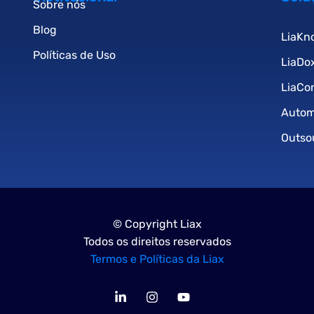
Sobre nós
Blog
LiaKn
Políticas de Uso
LiaDo
LiaCo
Auto
Outso
© Copyright Liax
Todos os direitos reservados
Termos e Políticas da Liax