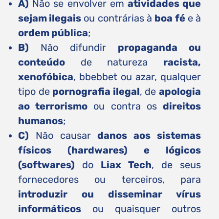
A)
Não se envolver em
atividades que
sejam ilegais
ou contrárias à
boa fé
e à
ordem pública
;
B)
Não difundir
propaganda ou
conteúdo
de natureza
racista,
xenofóbica
, bbebbet ou azar, qualquer
tipo de
pornografia ilegal
, de
apologia
ao terrorismo
ou contra os
direitos
humanos
;
C)
Não causar
danos aos sistemas
físicos (hardwares) e lógicos
(softwares)
do
Liax Tech
, de seus
fornecedores ou terceiros, para
introduzir ou disseminar vírus
informáticos
ou quaisquer outros