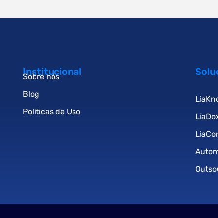
Institucional
Solu
Sobre nós
Blog
LiaKn
Políticas de Uso
LiaDo
LiaCo
Auto
Outso