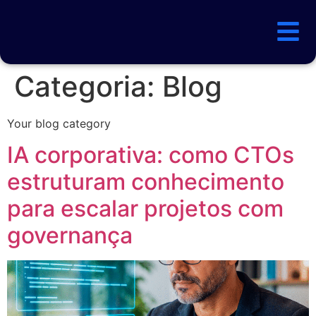
Categoria:
Blog
Your blog category
IA corporativa: como CTOs
estruturam conhecimento
para escalar projetos com
governança